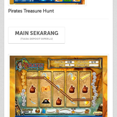
Pirates Treasure Hunt
MAIN SEKARANG
(TIADA DEPOSIT DIPERLU)